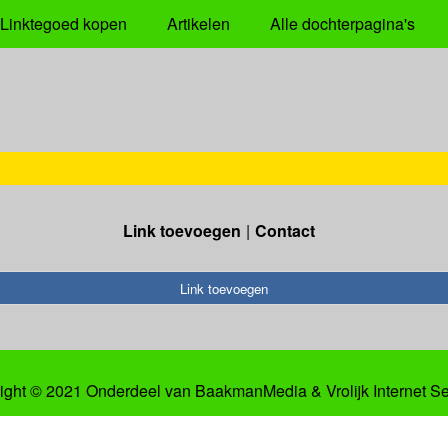
Linktegoed kopen
Artikelen
Alle dochterpagina's
Link toevoegen
Contact
Link toevoegen
ight © 2021 Onderdeel van
BaakmanMedia
&
Vrolijk Internet S